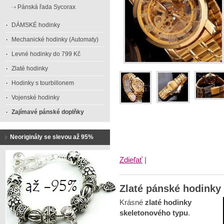
Pánská řada Sycorax
DÁMSKÉ hodinky
Mechanické hodinky (Automaty)
Levné hodinky do 799 Kč
Zlaté hodinky
Hodinky s tourbillonem
Vojenské hodinky
Zajímavé pánské doplňky
Neoriginály se slevou až 95%
Zdieľať
|
Zlaté pánské hodinky 
Krásné
zlaté hodinky
skeletonového typu
.