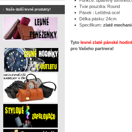
Funkce: opatřeny luminesc
Tvar pouzdra: Round
Naše další levné produkty!
Pásek : Leštěná ocel
Délka pásku: 24cm
Specifikum:
zlaté mechani
Tyto
levné zlaté pánské hodin
pro Vašeho partnera!