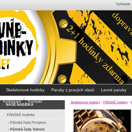
Vyhledat:
Skeletonové hodinky
Paruky z pravých vlasů
Levné paruky
hodinkám
Kontakt
Skeletonové hodinky
›
PÁNSKÉ hodinky
›
NAŠE NABÍDKA
PÁNSKÉ hodinky
Pánská řada Prospero
Pánská řada Telesto