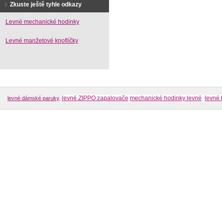
Zkuste ještě tyhle odkazy
Levné mechanické hodinky
Levné manžetové knoflíčky
levné ZIPPO zapalovače
mechanické hodinky levné
levné 
levné dámské paruky
,