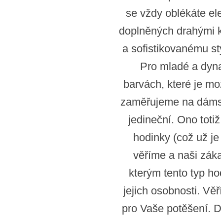
se vždy oblékáte el
doplněných drahými ko
a sofistikovanému st
Pro mladé a dyna
barvách, které je m
zaměřujeme na dámské
jedineční. Ono toti
hodinky (což už j
věříme a naši záka
kterým tento typ h
jejich osobnosti. Vě
pro Vaše potěšení. D