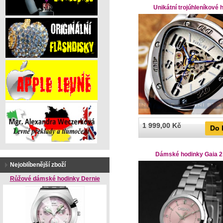
Unikátní trojúhleníkové 
1 999,00 Kč
Do 
Dámské hodinky Gaia 2
Nejoblíbenější zboží
Růžové dámské hodinky Dernie