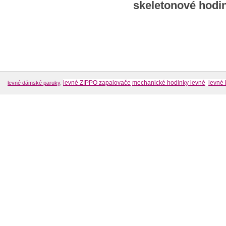
skeletonové hodi
levné ZIPPO zapalovače
mechanické hodinky levné
levné 
levné dámské paruky
,