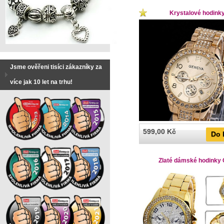
Krystalové hodink
Jsme ověřeni tisíci zákazníky za
více jak 10 let na trhu!
599,00 Kč
Do 
Zlaté dámské hodinky 