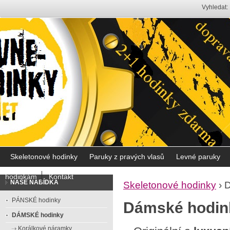
Vyhledat:
Skeletonové hodinky
Paruky z pravých vlasů
Levné paruky
hodinkám
Kontakt
NAŠE NABÍDKA
Skeletonové hodinky
›
PÁNSKÉ hodinky
Dámské hodink
DÁMSKÉ hodinky
Korálkové náramky