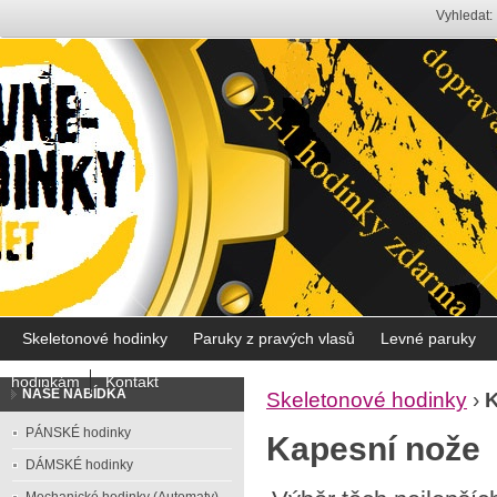
Vyhledat:
Skeletonové hodinky
Paruky z pravých vlasů
Levné paruky
hodinkám
Kontakt
NAŠE NABÍDKA
Skeletonové hodinky
›
K
PÁNSKÉ hodinky
Kapesní nože
DÁMSKÉ hodinky