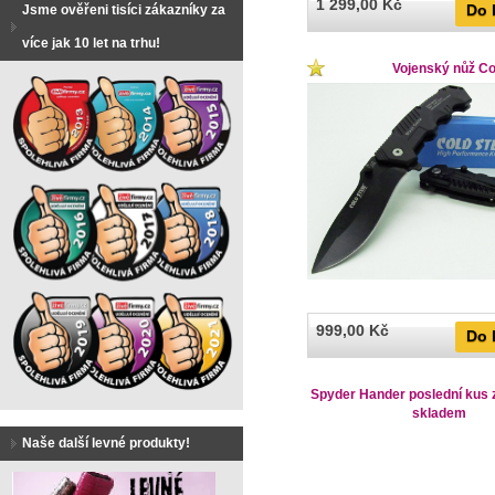
1 299,00 Kč
Do 
Jsme ověřeni tisíci zákazníky za
více jak 10 let na trhu!
Vojenský nůž Co
999,00 Kč
Do 
Spyder Hander poslední kus z
skladem
Naše další levné produkty!