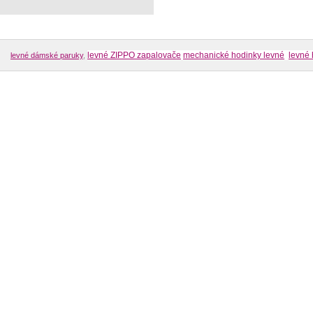
levné ZIPPO zapalovače
mechanické hodinky levné
levné 
levné dámské paruky
,