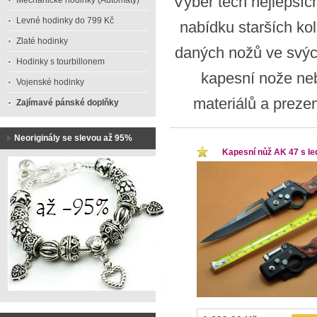
Výběr těch nejlepšíc
Mechanické hodinky (Automaty)
Levné hodinky do 799 Kč
nabídku starších kol
Zlaté hodinky
daných nožů ve svýc
Hodinky s tourbillonem
kapesní nože neb
Vojenské hodinky
materiálů a prezen
Zajímavé pánské doplňky
Neoriginály se slevou až 95%
Kapesní nůž AK 47 s le