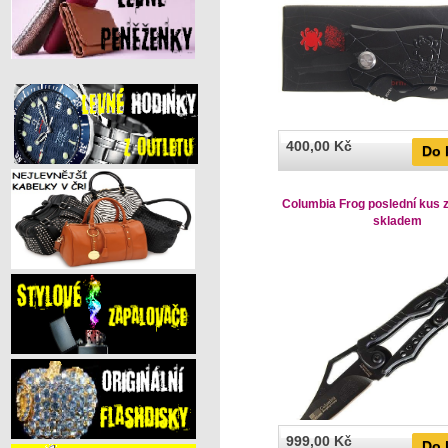
400,00 Kč
Do 
Columbia Frog poslední kus z
skladem
999,00 Kč
Do 