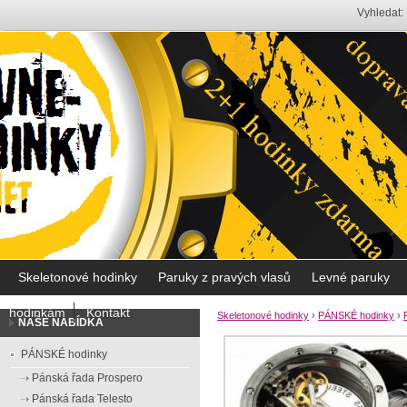
Vyhledat:
Skeletonové hodinky
Paruky z pravých vlasů
Levné paruky
hodinkám
Kontakt
Skeletonové hodinky
›
PÁNSKÉ hodinky
›
NAŠE NABÍDKA
PÁNSKÉ hodinky
Pánská řada Prospero
Pánská řada Telesto