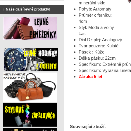
minerální sklo
Pohyb: Automaty
Naše další levné produkty!
Průměr ciferníku:
4cm
Styl: Móda a volný
čas
Dial Displej: Analogový
Tvar pouzdra: Kulaté
Pásek : Kůže
Délka pásku: 22cm
Specifikum: Extrémně průhl
Specifikum: Výrazná lunet
Záruka 5 let
Související zboží: