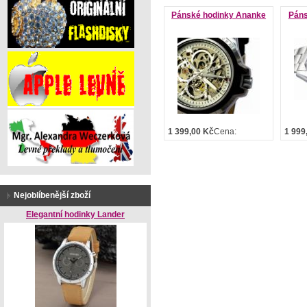
Pánské hodinky Ananke
Páns
1 399,00 Kč
Cena:
1 999
Nejoblíbenější zboží
Elegantní hodinky Lander