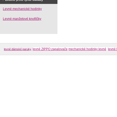
Levné mechanické hodinky
Levné manžetové knoflíčky
levné ZIPPO zapalovače
mechanické hodinky levné
levné 
levné dámské paruky
,