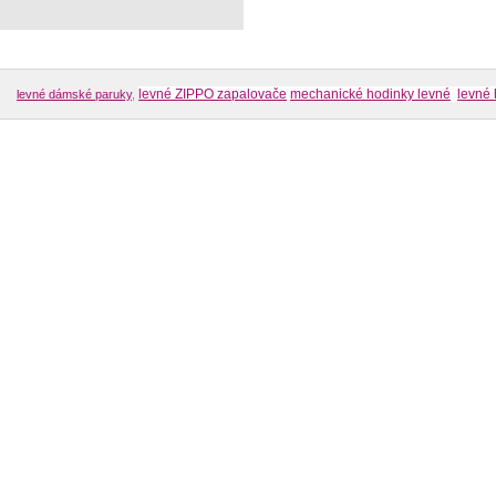
levné ZIPPO zapalovače
mechanické hodinky levné
levné 
levné dámské paruky
,