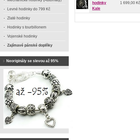
Mechanické hodinky (Automaty)
hodinky
1 699,00 K
Kale
Levné hodinky do 799 Kč
Zlaté hodinky
Hodinky s tourbillonem
Vojenské hodinky
Zajímavé pánské doplňky
Neoriginály se slevou až 95%