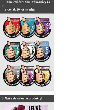
Jsme ověřeni tisíci zákazníky za
více jak 10 let na trhu!
Naše další levné produkty!