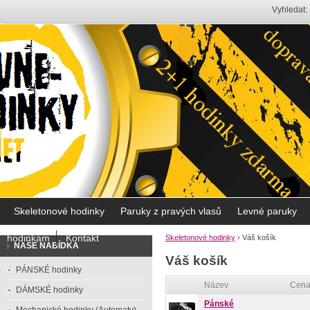
Vyhledat:
Skeletonové hodinky
Paruky z pravých vlasů
Levné paruky
hodinkám
Kontakt
Skeletonové hodinky
›
Váš košík
NAŠE NABÍDKA
Váš košík
PÁNSKÉ hodinky
Název
Cen
DÁMSKÉ hodinky
Pánské